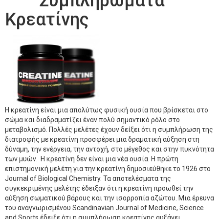
Συμπληρώματα
Κρεατίνης
Η κρεατίνη είναι μια απολύτως φυσική ουσία που βρίσκεται στο
σώμα και διαδραματίζει έναν πολύ σημαντικό ρόλο στο
μεταβολισμό. Πολλές μελέτες έχουν δείξει ότι η συμπλήρωση της
διατροφής με κρεατίνη προσφέρει μια δραματική αύξηση στη
δύναμη, την ενέργεια, την αντοχή, στο μέγεθος και στην πυκνότητα
των μυών. Η κρεατίνη δεν είναι μια νέα ουσία. Η πρώτη
επιστημονική μελέτη για την κρεατίνη δημοσιεύθηκε το 1926 στο
Journal of Biological Chemistry. Τα αποτελέσματα της
συγκεκριμένης μελέτης έδειξαν ότι η κρεατίνη προωθεί την
αύξηση σωματικού βάρους και την ισορροπία αζώτου. Mια έρευνα
του αναγνωρισμένου Scandinavian Journal of Medicine, Science
and Sports έδειξε ότι η συμπλήρωση κρεατίνης αυξάνει