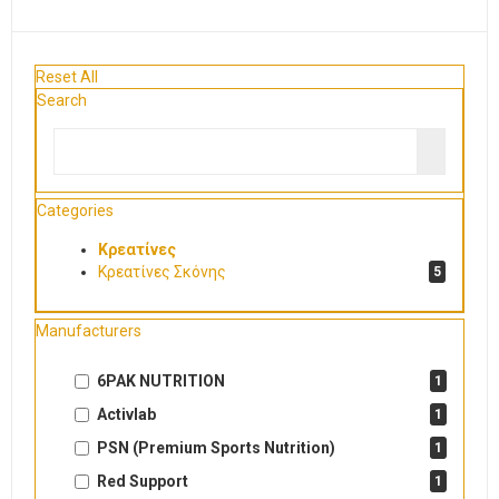
Reset All
Search
Categories
Κρεατίνες
Κρεατίνες Σκόνης
5
Manufacturers
6PAK NUTRITION
1
Activlab
1
PSN (Premium Sports Nutrition)
1
Red Support
1