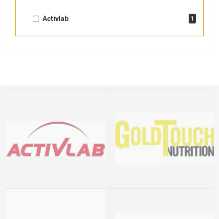
Activlab
1