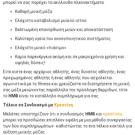
μπορεί να σας παρέχει τα ακόλουθα πλεονεκτήματα:
Καθαρή μυϊκή μάζα
Ελάχιστο καταβολισμό μυϊκού ιστού
Βελτιωμένη επανόρθωση μυών και αποκατάσταση
Καλύτερη υγεία του ανοσοποιητικού συστήματος
Ελάχιστο μυϊκό «πιάσιμο»
Καμία παρενέργεια ακόμη και σε μακροχρόνια χρήση και
υψηλές δόσεις!
Είτε είστε ένας αρχάριος αθλητής, ένας δυνατός αθλητής, ένας
προχωρημένος αθλητής ή ένας αθλητής που ασχολείται
αγωνιστικά με το fitness και χρειάζεστε να διατηρήσετε τη μυϊκή
σας μάζα μειώνοντας παράλληλα την πρόσληψη θερμίδων, τότε
το
HMB
είναι το κατάλληλο συμπλήρωμα για σας.
Τέλειο σε Συνδυασμό με
Κρεατίνη
Μελέτες υποστηρίζουν ότι ο συνδυασμός
HMB
και
κρεατίνης
μπορεί να προσδώσει επιπλέον οφέλη με μια μέθοδο συνεργασίας
των δύο συμπληρωμάτων- καθιστώντας το ένα τέλειο κοκτέιλ για
αύξηση μυϊκής μάζας.