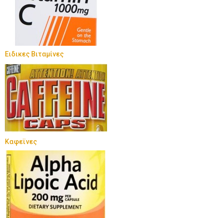
Ειδικες Βιταμίνες
Καφεϊνες