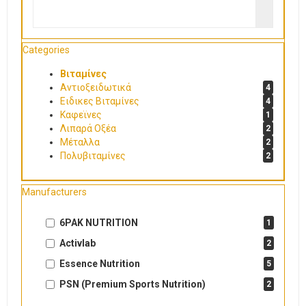
Categories
Βιταμίνες
Αντιοξειδωτικά
4
Ειδικες Βιταμίνες
4
Καφεϊνες
1
Λιπαρά Οξέα
2
Μέταλλα
2
Πολυβιταμίνες
2
Manufacturers
6PAK NUTRITION
1
Activlab
2
Essence Nutrition
5
PSN (Premium Sports Nutrition)
2