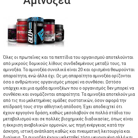
Αμινοξέα
Όλες οι πρωτεΐνες και τα πεπτίδια του οργανισμού αποτελούνται
από μικρούς δομικούς λίθους συνδεδεμένους μεταξύ τους, τα
αμινοξέα. Τα αμινοξέα συνολικά είναι 20 και ορισμένα θεωρούνται
απαραίτητα, ενώ άλλα όχι. Ως μη απαραίτητα αμινοξέα ορίζονται
όσα ο ανθρώπινος οργανισμός μπορεί να συνθέσει. Ωστόσο
υπάρχει και μια ομάδα αμινοξέων που ο οργανισμός δεν μπορεί να
συνθέσει και ονομάζονται απαραίτητα. Τα αμινοξέα αποτελούν μια
από τις πιο μελετημένες ομάδες συστατικών, όσον αφορά την
επίδρασή τους στην αθλητική απόδοση. Έχει αποδειχτεί ότι
έχουν εργογόνο δράση, καθώς μεσολαβούν σε πολλά στάδια του
μεταβολισμού και σε πολλές βιοχημικές διαδικασίες, όπως είναι
η έκκριση αναβολικών ορμονών, ως πηγή ενέργειας κατά την
άσκηση, ιστική ανάπλαση καθώς και πνευματική λειτουργία και
διαύγεια. Τα αμινοξέα έχουν μελετηθεί τόσο μεμονομένα αλλά και