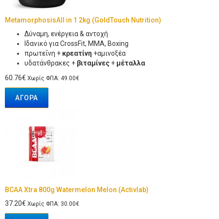
MetamorphosisAll in 1 2kg (GoldTouch Nutrition)
Δύναμη, ενέργεια & αντοχή
Ιδανικό για CrossFit, MMA, Boxing
πρωτεΐνη +
κρεατίνη
+αμινοξέα
υδατάνθρακες +
βιταμίνες
+
μέταλλα
60.76€
Χωρίς ΦΠΑ: 49.00€
ΑΓΟΡΆ
BCAA Xtra 800g Watermelon Melon (Activlab)
37.20€
Χωρίς ΦΠΑ: 30.00€