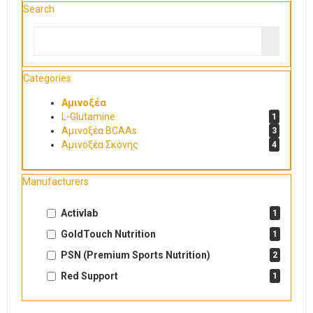
Search
Categories
Αμινοξέα
L-Glutamine
1
Αμινοξέα BCAAs
3
Αμινοξέα Σκόνης
4
Manufacturers
Activlab
1
GoldTouch Nutrition
1
PSN (Premium Sports Nutrition)
2
Red Support
1