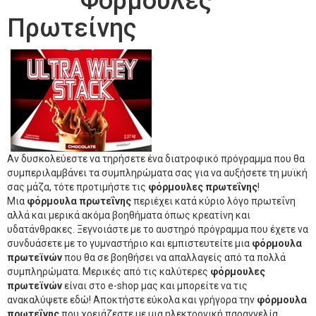
Φόρμουλες
Πρωτείνης
Αν δυσκολεύεστε να τηρήσετε ένα διατροφικό πρόγραμμα που θα
συμπεριλαμβάνει τα συμπληρώματα σας για να αυξήσετε τη μυϊκή
σας μάζα, τότε προτιμήστε τις
φόρμουλες πρωτεΐνης
!
Μια
φόρμουλα πρωτεΐνης
περιέχει κατά κύριο λόγο πρωτεΐνη
αλλά και μερικά ακόμα βοηθήματα όπως κρεατίνη και
υδατάνθρακες. Ξεγνοιάστε με το αυστηρό πρόγραμμα που έχετε να
συνδυάσετε με το γυμναστήριο και εμπιστευτείτε μια
φόρμουλα
πρωτεϊνών
που θα σε βοηθήσει να απαλλαγείς από τα πολλά
συμπληρώματα. Μερικές από τις καλύτερες
φόρμουλες
πρωτεϊνών
είναι στο e-shop μας και μπορείτε να τις
ανακαλύψετε εδώ! Αποκτήστε εύκολα και γρήγορα την
φόρμουλα
πρωτεΐνης
που χρειάζεστε με μια ηλεκτρονική παραγγελία.