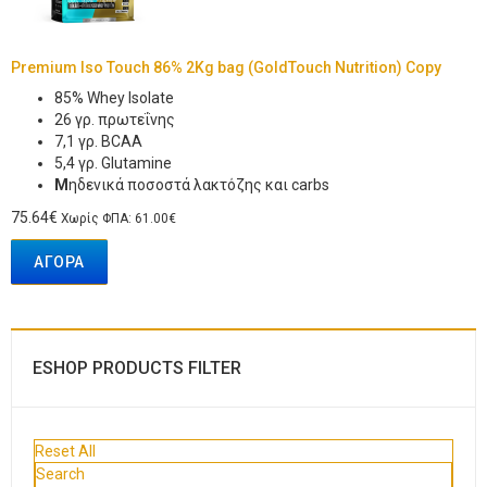
Premium Iso Touch 86% 2Kg bag (GoldTouch Nutrition) Copy
85% Whey Isolate
26 γρ. πρωτεΐνης
7,1 γρ. BCAA
5,4 γρ. Glutamine
Μ
ηδενικά ποσοστά λακτόζης και carbs
75.64€
Χωρίς ΦΠΑ: 61.00€
ΑΓΟΡΆ
ESHOP PRODUCTS FILTER
Reset All
Search