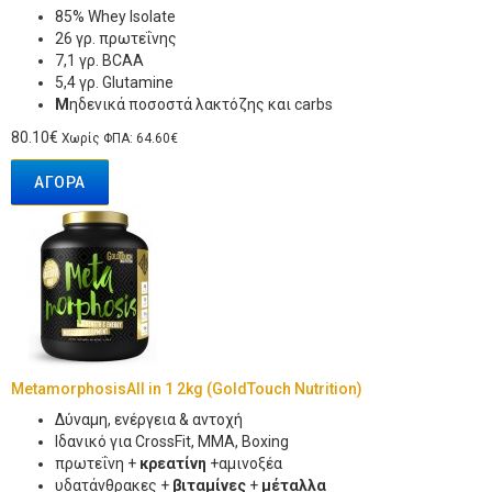
85% Whey Isolate
26 γρ. πρωτεΐνης
7,1 γρ. BCAA
5,4 γρ. Glutamine
Μ
ηδενικά ποσοστά λακτόζης και carbs
80.10€
Χωρίς ΦΠΑ: 64.60€
ΑΓΟΡΆ
MetamorphosisAll in 1 2kg (GoldTouch Nutrition)
Δύναμη, ενέργεια & αντοχή
Ιδανικό για CrossFit, MMA, Boxing
πρωτεΐνη +
κρεατίνη
+αμινοξέα
υδατάνθρακες +
βιταμίνες
+
μέταλλα