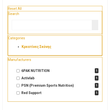
Reset All
Search
Categories
Κρεατίνες Σκόνης
Manufacturers
6PAK NUTRITION
1
Activlab
1
PSN (Premium Sports Nutrition)
1
Red Support
1