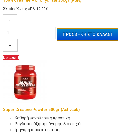
100% Creatine Monohydrate 300gr (PSN)
23.56€
Χωρίς ΦΠΑ: 19.00€
-
+
Discount
Super Creatine Powder 500gr (ActivLab)
Kαθαρή μονοϋδρική κρεατίνη
Ραγδαία αύξηση δύναμης & αντοχής
Γρήγορη αποκατάσταση